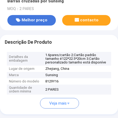
Barras cruzadas por Sunsing
MOQ：2 PARES
Melhor preço
contacto
Descrição De Produto
1.6pares/cartão 2.Cartão padrão
Detalhes da
tamanho é122*22.5*20cm 3.Cartão
embalagem
personalizado tamanho está disponíve
Lugar de origem
Zhejiang, China
Marca
Sunsing
Número do modelo
8129Y16
Quantidade de
2 PARES
ordem mínima
Veja mais