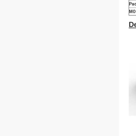
Pa
MO
D