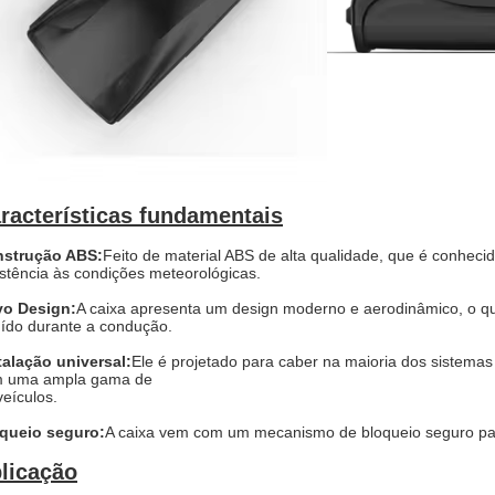
racterísticas fundamentais
strução ABS
:
Feito de material ABS de alta qualidade, que é conhecid
istência às condições meteorológicas.
o Design
:
A caixa apresenta um design moderno e aerodinâmico, o que
uído durante a condução.
talação universal
:
Ele é projetado para caber na maioria dos sistemas
 uma ampla gama de
veículos.
queio seguro
:
A caixa vem com um mecanismo de bloqueio seguro par
licação