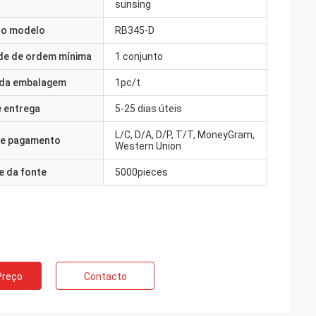
sunsing
o modelo
RB345-D
de de ordem mínima
1 conjunto
 da embalagem
1pc/t
 entrega
5-25 dias úteis
L/C, D/A, D/P, T/T, MoneyGram,
e pagamento
Western Union
e da fonte
5000pieces
Preço
Contacto