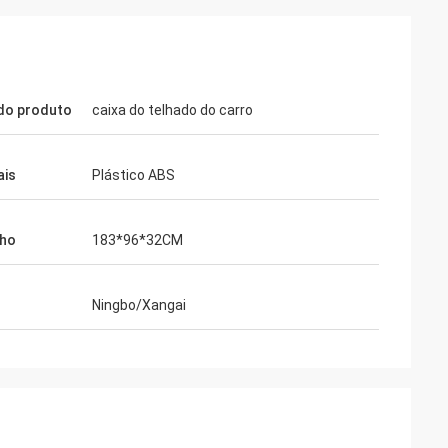
do produto
caixa do telhado do carro
ais
Plástico ABS
ho
183*96*32CM
Ningbo/Xangai