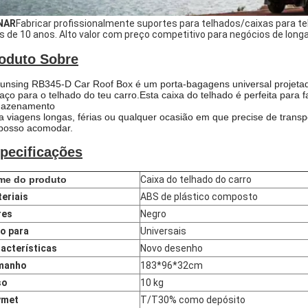
NAR
Fabricar profissionalmente suportes para telhados/caixas para t
s de 10 anos. Alto valor com preço competitivo para negócios de long
oduto Sobre
unsing RB345-D Car Roof Box é um porta-bagagens universal projeta
aço para o telhado do teu carro.
Esta caixa do telhado é perfeita para 
azenamento
a viagens longas, férias ou qualquer ocasião em que precise de trans
posso acomodar.
pecificações
me do produto
Caixa do telhado do carro
eriais
ABS de plástico composto
res
Negro
o para
Universais
acterísticas
Novo desenho
manho
183*96*32cm
so
10 kg
ymet
T/T30% como depósito