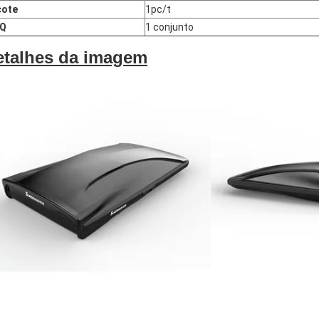
cote
1pc/t
Q
1 conjunto
etalhes da imagem