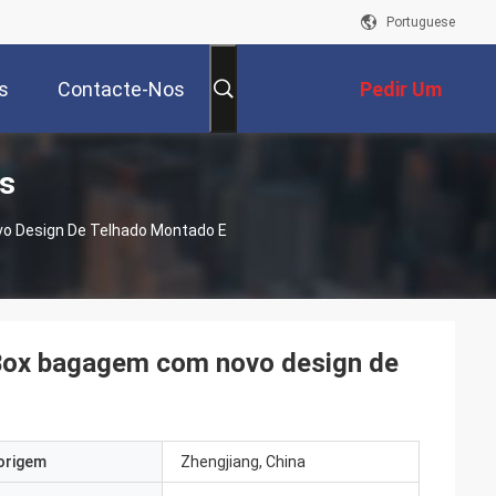
Portuguese
s
Contacte-Nos
Pedir Um
os
Orçamento
o Design De Telhado Montado E
Box bagagem com novo design de
origem
Zhengjiang, China