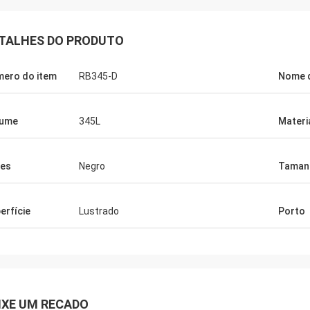
TALHES DO PRODUTO
ero do item
RB345-D
Nome 
lume
345L
Materi
es
Negro
Taman
erfície
Lustrado
Porto
IXE UM RECADO