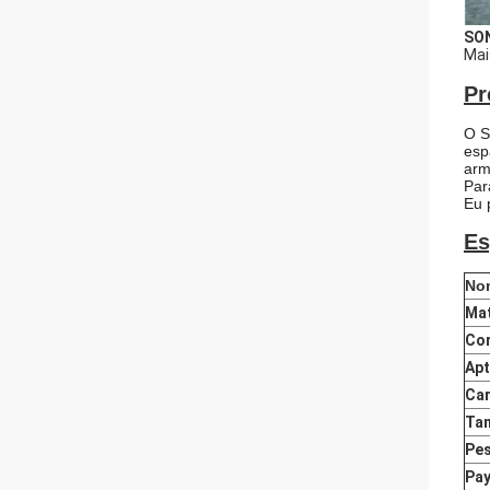
SO
Mai
Pr
O S
esp
arm
Par
Eu 
Es
No
Mat
Co
Apt
Car
Ta
Pe
Pa