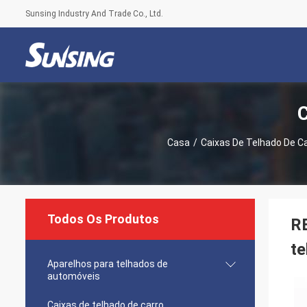
Sunsing Industry And Trade Co., Ltd.
C
Casa
/
Caixas De Telhado De C
Todos Os Produtos
R
te
Aparelhos para telhados de
automóveis
Caixas de telhado de carro