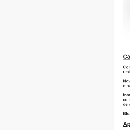
Ca
Con
res
Nov
e r
Ins
com
de 
Blo
Ap