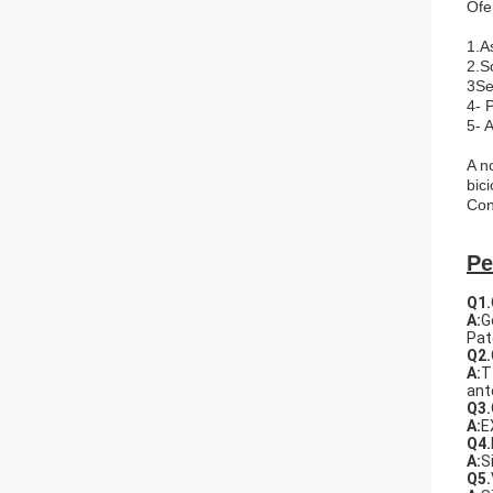
Ofe
1.A
2.S
3Se
4- 
5- 
A n
bici
Con
Pe
Q1.
A:
G
Pat
Q2.
A:
T
ant
Q3.
A:
E
Q4.
A:
S
Q5.