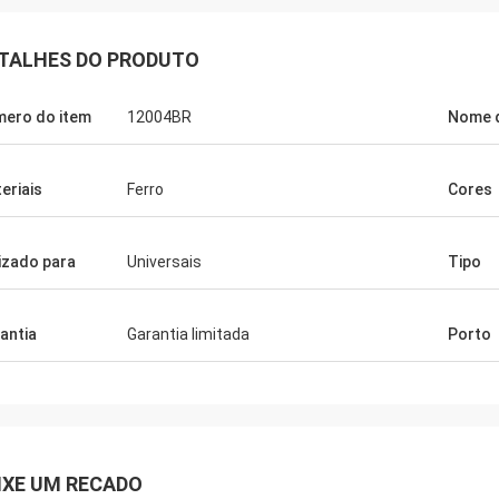
TALHES DO PRODUTO
ero do item
12004BR
Nome 
eriais
Ferro
Cores
lizado para
Universais
Tipo
antia
Garantia limitada
Porto
IXE UM RECADO