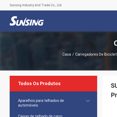
Sunsing Industry And Trade Co., Ltd.
Casa
/
Carregadores De Bicicle
Todos Os Produtos
SU
Pn
Aparelhos para telhados de
automóveis
Caixas de telhado de carro