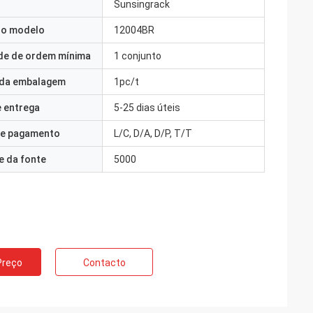
Sunsingrack
o modelo
12004BR
de de ordem mínima
1 conjunto
 da embalagem
1pc/t
 entrega
5-25 dias úteis
e pagamento
L/C, D/A, D/P, T/T
e da fonte
5000
Preço
Contacto