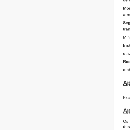
de 
Mon
arm
Seg
tra
Min
Ins
uti
Res
amb
Ap
Exc
Ap
Os 
dur