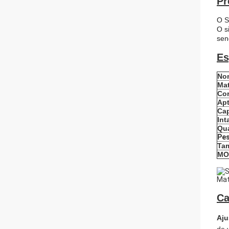
Pr
O S
O s
sen
Es
No
Mat
Co
Apt
Ca
Int
Qu
Pe
Ta
MO
Ca
Aju