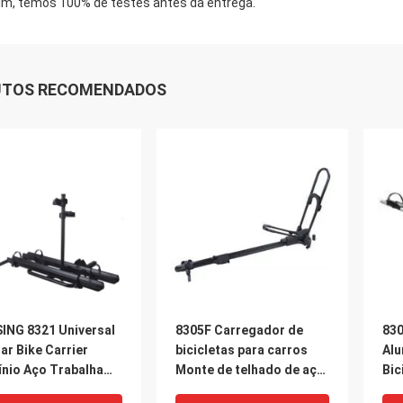
im, temos 100% de testes antes da entrega.
UTOS RECOMENDADOS
ING 8321 Universal
8305F Carregador de
830
ar Bike Carrier
bicicletas para carros
Alu
ínio Aço Trabalha
Monte de telhado de aço
Bic
Mountain Bike & E-
de nylon Carregando uma
Bik