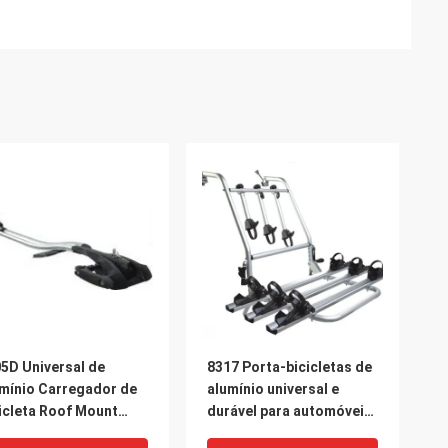
5D Universal de
8317 Porta-bicicletas de
mínio Carregador de
alumínio universal e
icleta Roof Mount
durável para automóveis
e Rack para Car Top
Porta-bicicletas traseira