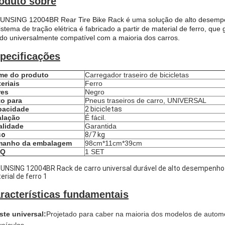
oduto sobre
UNSING 12004BR Rear Tire Bike Rack é uma solução de alto desempen
istema de tração elétrica é fabricado a partir de material de ferro, que
do universalmente compatível com a maioria dos carros.
pecificações
me do produto
Carregador traseiro de bicicletas
eriais
Ferro
res
Negro
o para
Pneus traseiros de carro, UNIVERSAL
pacidade
2 bicicletas
alação
É fácil.
alidade
Garantida
so
8/7 kg
manho da embalagem
98cm*11cm*39cm
Q
1 SET
racterísticas fundamentais
ste universal:
Projetado para caber na maioria dos modelos de autom