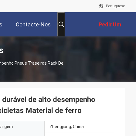
Portuguese
s
Contacte-Nos
Pedir Um
s
Orçamento
empenho Pneus Traseiros Rack De
 durável de alto desempenho
cicletas Material de ferro
origem
Zhengjiang, China