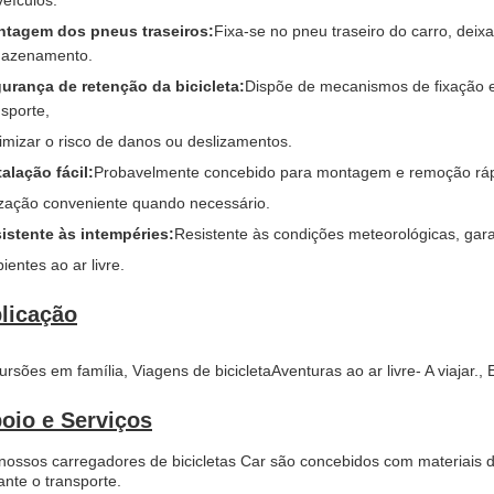
veículos.
tagem dos pneus traseiros:
Fixa-se no pneu traseiro do carro, deix
azenamento.
urança de retenção da bicicleta:
Dispõe de mecanismos de fixação e 
nsporte,
imizar o risco de danos ou deslizamentos.
talação fácil:
Probavelmente concebido para montagem e remoção rápi
lização conveniente quando necessário.
istente às intempéries:
Resistente às condições meteorológicas, gar
ientes ao ar livre.
licação
ursões em família
, Viagens de bicicleta
Aventuras ao ar livre
- A viajar.
, 
oio e Serviços
nossos carregadores de bicicletas Car são concebidos com materiais de
ante o transporte.