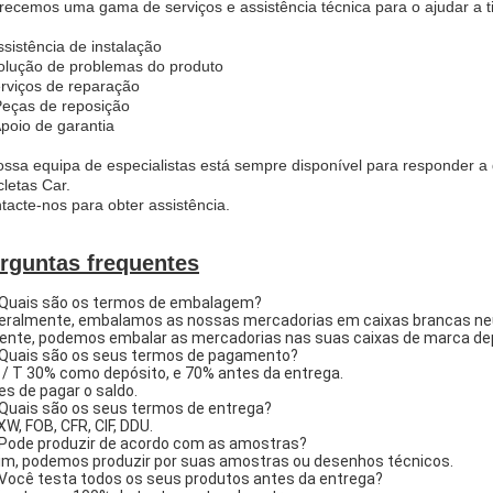
recemos uma gama de serviços e assistência técnica para o ajudar a t
ssistência de instalação
olução de problemas do produto
rviços de reparação
Peças de reposição
Apoio de garantia
ossa equipa de especialistas está sempre disponível para responder a
cletas Car.
tacte-nos para obter assistência.
rguntas frequentes
Quais são os termos de embalagem?
eralmente, embalamos as nossas mercadorias em caixas brancas neu
ente, podemos embalar as mercadorias nas suas caixas de marca depo
Quais são os seus termos de pagamento?
 / T 30% como depósito, e 70% antes da entrega.
es de pagar o saldo.
Quais são os seus termos de entrega?
XW, FOB, CFR, CIF, DDU.
Pode produzir de acordo com as amostras?
im, podemos produzir por suas amostras ou desenhos técnicos.
Você testa todos os seus produtos antes da entrega?