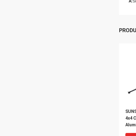
A:
S
PROD
SUNS
4x4 C
Alum
com 