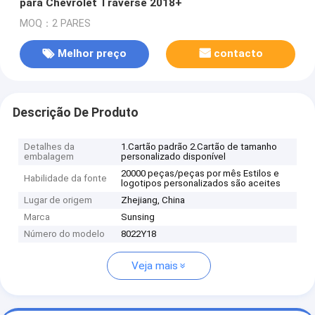
para Chevrolet Traverse 2018+
MOQ：2 PARES
Melhor preço
contacto
Descrição De Produto
Detalhes da
1.Cartão padrão 2.Cartão de tamanho
embalagem
personalizado disponível
20000 peças/peças por mês Estilos e
Habilidade da fonte
logotipos personalizados são aceites
Lugar de origem
Zhejiang, China
Marca
Sunsing
Número do modelo
8022Y18
Veja mais