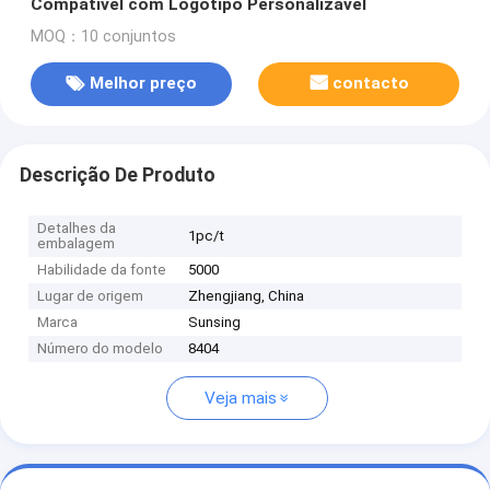
Compatível com Logotipo Personalizável
MOQ：10 conjuntos
Melhor preço
contacto
Descrição De Produto
Detalhes da
1pc/t
embalagem
Habilidade da fonte
5000
Lugar de origem
Zhengjiang, China
Marca
Sunsing
Número do modelo
8404
Veja mais