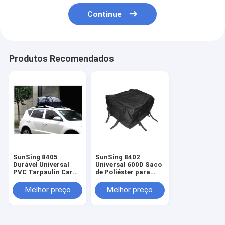
Continue
Produtos Recomendados
SunSing 8405
SunSing 8402
Durável Universal
Universal 600D Saco
PVC Tarpaulin Car
de Poliéster para
Roof Bag 100%
Teatro de Carro
impermeável
Durável para Viagem
Melhor preço
Melhor preço
compatível com
Bagagem Usada para
logotipo
Montar Teatro de
personalizado
Carro